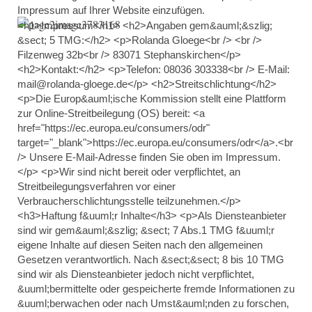
Impressum auf Ihrer Website einzufügen.
<h1>Impressum</h1> <h2>Angaben gem&auml;&szlig;
&sect; 5 TMG:</h2> <p>Rolanda Gloege<br /> <br />
Filzenweg 32b<br /> 83071 Stephanskirchen</p>
<h2>Kontakt:</h2> <p>Telefon: 08036 303338<br /> E-Mail:
mail@rolanda-gloege.de</p> <h2>Streitschlichtung</h2>
<p>Die Europ&auml;ische Kommission stellt eine Plattform
zur Online-Streitbeilegung (OS) bereit: <a
href="https://ec.europa.eu/consumers/odr"
target="_blank">https://ec.europa.eu/consumers/odr</a>.<br
/> Unsere E-Mail-Adresse finden Sie oben im Impressum.
</p> <p>Wir sind nicht bereit oder verpflichtet, an
Streitbeilegungsverfahren vor einer
Verbraucherschlichtungsstelle teilzunehmen.</p>
<h3>Haftung f&uuml;r Inhalte</h3> <p>Als Diensteanbieter
sind wir gem&auml;&szlig; &sect; 7 Abs.1 TMG f&uuml;r
eigene Inhalte auf diesen Seiten nach den allgemeinen
Gesetzen verantwortlich. Nach &sect;&sect; 8 bis 10 TMG
sind wir als Diensteanbieter jedoch nicht verpflichtet,
&uuml;bermittelte oder gespeicherte fremde Informationen zu
&uuml;berwachen oder nach Umst&auml;nden zu forschen,