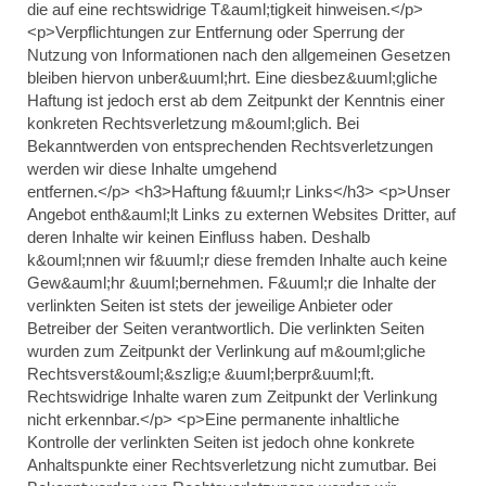
die auf eine rechtswidrige T&auml;tigkeit hinweisen.</p>
<p>Verpflichtungen zur Entfernung oder Sperrung der
Nutzung von Informationen nach den allgemeinen Gesetzen
bleiben hiervon unber&uuml;hrt. Eine diesbez&uuml;gliche
Haftung ist jedoch erst ab dem Zeitpunkt der Kenntnis einer
konkreten Rechtsverletzung m&ouml;glich. Bei
Bekanntwerden von entsprechenden Rechtsverletzungen
werden wir diese Inhalte umgehend
entfernen.</p> <h3>Haftung f&uuml;r Links</h3> <p>Unser
Angebot enth&auml;lt Links zu externen Websites Dritter, auf
deren Inhalte wir keinen Einfluss haben. Deshalb
k&ouml;nnen wir f&uuml;r diese fremden Inhalte auch keine
Gew&auml;hr &uuml;bernehmen. F&uuml;r die Inhalte der
verlinkten Seiten ist stets der jeweilige Anbieter oder
Betreiber der Seiten verantwortlich. Die verlinkten Seiten
wurden zum Zeitpunkt der Verlinkung auf m&ouml;gliche
Rechtsverst&ouml;&szlig;e &uuml;berpr&uuml;ft.
Rechtswidrige Inhalte waren zum Zeitpunkt der Verlinkung
nicht erkennbar.</p> <p>Eine permanente inhaltliche
Kontrolle der verlinkten Seiten ist jedoch ohne konkrete
Anhaltspunkte einer Rechtsverletzung nicht zumutbar. Bei